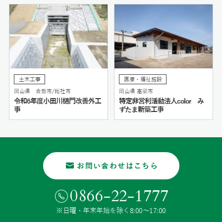
土木工事
医療・福祉施設
岡山県 倉敷市/総社市
岡山県 高梁市
令和6年度小田川樋門改善外工
特定非営利活動法人color み
事
ずたま新築工事
お問い合わせはこちら
0866-22-1777
※日曜・年末年始を除く8:00〜17:00