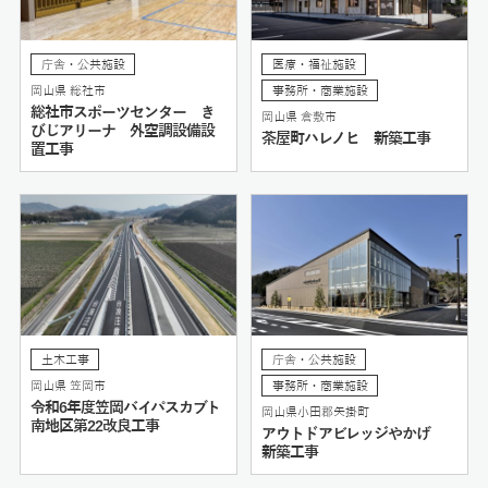
庁舎・公共施設
医療・福祉施設
岡山県 総社市
事務所・商業施設
総社市スポーツセンター き
岡山県 倉敷市
びじアリーナ 外空調設備設
茶屋町ハレノヒ 新築工事
置工事
土木工事
庁舎・公共施設
岡山県 笠岡市
事務所・商業施設
令和6年度笠岡バイパスカブト
岡山県小田郡矢掛町
南地区第22改良工事
アウトドアビレッジやかげ
新築工事