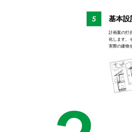
基本設
計画案の打
化します。
実際の建物