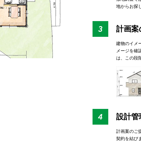
地からお探
計画案
建物のイメ
メージを確
は、この段
設計管
計画案のご
契約を結び