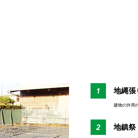
地縄張
建物の外周
地鎮祭