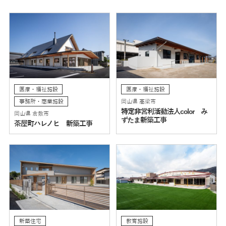
医療・福祉施設
医療・福祉施設
事務所・商業施設
岡山県 高梁市
特定非営利活動法人color み
岡山県 倉敷市
ずたま新築工事
茶屋町ハレノヒ 新築工事
新築住宅
教育施設