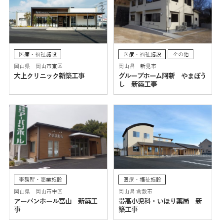
医療・福祉施設
医療・福祉施設
その他
岡山県 岡山市東区
岡山県 新見市
大上クリニック新築工事
グループホーム阿新 やまぼう
し 新築工事
事務所・商業施設
医療・福祉施設
岡山県 岡山市中区
岡山県 倉敷市
アーバンホール富山 新築工
帯高小児科・いほり薬局 新
事
築工事