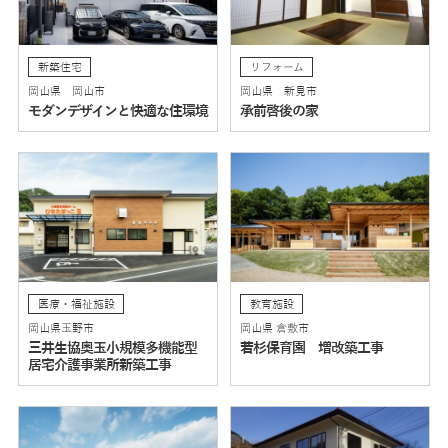
新築住宅
リフォーム
岡山県 岡山市
岡山県 新見市
モダンデザインと快適な住環境
承前啓後の家
医療・福祉施設
教育施設
岡山県玉野市
岡山県 倉敷市
三井生協奥玉小規模多機能型
若杉保育園 増改築工事
居宅介護事業所新築工事