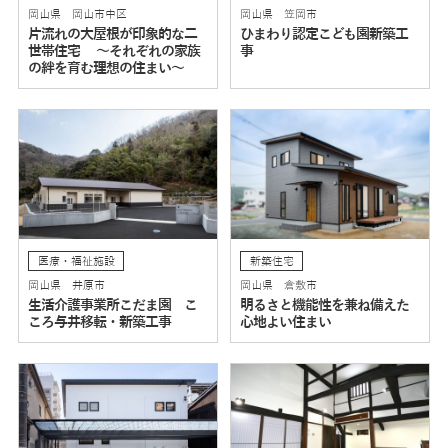
岡山県 岡山市中区
岡山県 笠岡市
片流れの大屋根が印象的な二
ひまわり認定こども園新築工
世帯住宅 ～それぞれの家族
事
の絆を育む理想の住まい～
医療・福祉施設
新築住宅
岡山県 井原市
岡山県 倉敷市
生活介護事業所こだま園 こ
明るさと機能性を兼ね備えた
ころ与井移転・新築工事
心地よい住まい