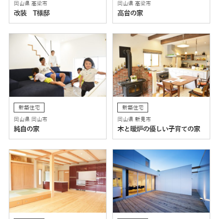
岡山県 高梁市
岡山県 高梁市
改装 T様邸
高台の家
新築住宅
新築住宅
岡山県 岡山市
岡山県 新見市
純白の家
木と暖炉の優しい子育ての家