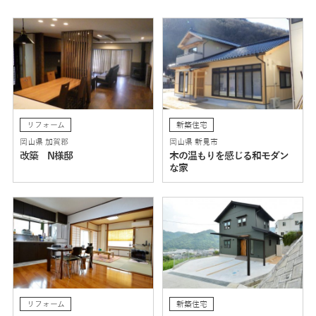
リフォーム
新築住宅
岡山県 加賀郡
岡山県 新見市
改築 N様邸
木の温もりを感じる和モダン
な家
リフォーム
新築住宅