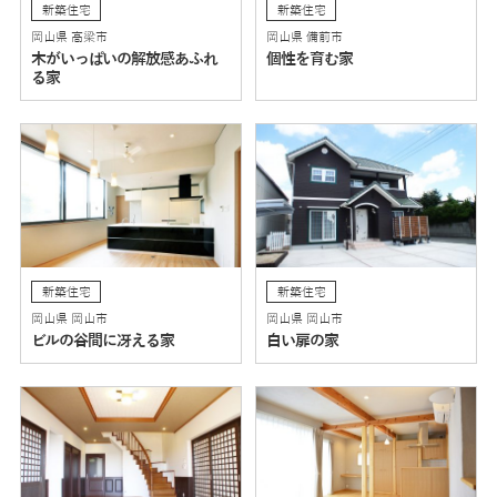
新築住宅
新築住宅
岡山県 高梁市
岡山県 備前市
木がいっぱいの解放感あふれ
個性を育む家
る家
新築住宅
新築住宅
岡山県 岡山市
岡山県 岡山市
ビルの谷間に冴える家
白い扉の家