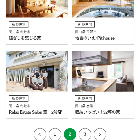
新築住宅
新築住宅
岡山県 倉敷市
岡山県 玉野市
陽ざしを感じる家
地表のいえ/Pit house
新築住宅
新築住宅
岡山県 倉敷市
岡山県 高梁市
Relax Estate Salon 空 2号店
収納いっぱい！32坪の家
1
2
3