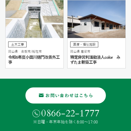
土木工事
医療・福祉施設
岡山県 倉敷市/総社市
岡山県 高梁市
令和6年度小田川樋門改善外工
特定非営利活動法人color み
事
ずたま新築工事
お問い合わせはこちら
0866-22-1777
※日曜・年末年始を除く8:00〜17:00