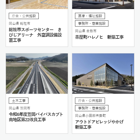
庁舎・公共施設
医療・福祉施設
岡山県 総社市
事務所・商業施設
総社市スポーツセンター き
岡山県 倉敷市
びじアリーナ 外空調設備設
茶屋町ハレノヒ 新築工事
置工事
土木工事
庁舎・公共施設
岡山県 笠岡市
事務所・商業施設
令和6年度笠岡バイパスカブト
岡山県小田郡矢掛町
南地区第22改良工事
アウトドアビレッジやかげ
新築工事