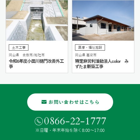
土木工事
医療・福祉施設
岡山県 倉敷市/総社市
岡山県 高梁市
令和6年度小田川樋門改善外工
特定非営利活動法人color み
事
ずたま新築工事
お問い合わせはこちら
0866-22-1777
※日曜・年末年始を除く8:00〜17:00