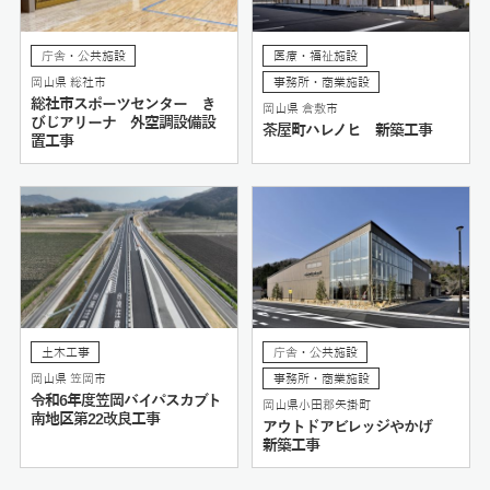
庁舎・公共施設
医療・福祉施設
岡山県 総社市
事務所・商業施設
総社市スポーツセンター き
岡山県 倉敷市
びじアリーナ 外空調設備設
茶屋町ハレノヒ 新築工事
置工事
土木工事
庁舎・公共施設
岡山県 笠岡市
事務所・商業施設
令和6年度笠岡バイパスカブト
岡山県小田郡矢掛町
南地区第22改良工事
アウトドアビレッジやかげ
新築工事