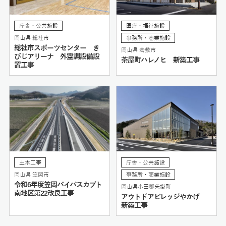
庁舎・公共施設
医療・福祉施設
岡山県 総社市
事務所・商業施設
総社市スポーツセンター き
岡山県 倉敷市
びじアリーナ 外空調設備設
茶屋町ハレノヒ 新築工事
置工事
土木工事
庁舎・公共施設
岡山県 笠岡市
事務所・商業施設
令和6年度笠岡バイパスカブト
岡山県小田郡矢掛町
南地区第22改良工事
アウトドアビレッジやかげ
新築工事