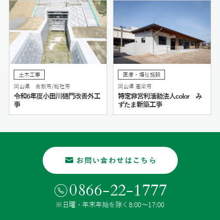
土木工事
医療・福祉施設
岡山県 倉敷市/総社市
岡山県 高梁市
令和6年度小田川樋門改善外工
特定非営利活動法人color み
事
ずたま新築工事
お問い合わせはこちら
0866-22-1777
※日曜・年末年始を除く8:00〜17:00