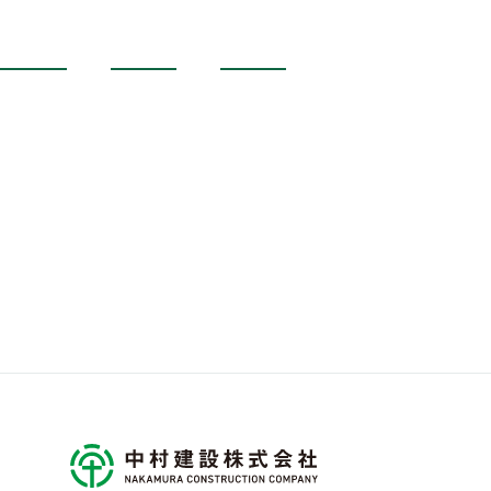
村マインド
取り組み
施工実績
ナカムラの家づくり