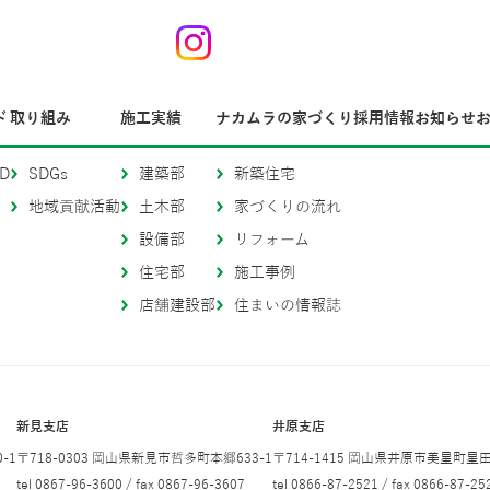
ド
取り組み
施工実績
ナカムラの家づくり
採用情報
お知らせ
D
SDGs
建築部
新築住宅
地域貢献活動
土木部
家づくりの流れ
設備部
リフォーム
住宅部
施工事例
店舗建設部
住まいの情報誌
新見支店
井原支店
-1
〒718-0303 岡山県新見市哲多町本郷633-1
〒714-1415 岡山県井原市美星町星田1
tel 0867-96-3600 / fax 0867-96-3607
tel 0866-87-2521 / fax 0866-87-25