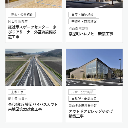
庁舎・公共施設
医療・福祉施設
岡山県 総社市
事務所・商業施設
総社市スポーツセンター き
岡山県 倉敷市
びじアリーナ 外空調設備設
茶屋町ハレノヒ 新築工事
置工事
土木工事
庁舎・公共施設
岡山県 笠岡市
事務所・商業施設
令和6年度笠岡バイパスカブト
岡山県小田郡矢掛町
南地区第22改良工事
アウトドアビレッジやかげ
新築工事