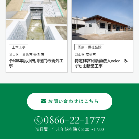
土木工事
医療・福祉施設
岡山県 倉敷市/総社市
岡山県 高梁市
令和6年度小田川樋門改善外工
特定非営利活動法人color み
事
ずたま新築工事
お問い合わせはこちら
0866-22-1777
※日曜・年末年始を除く8:00〜17:00