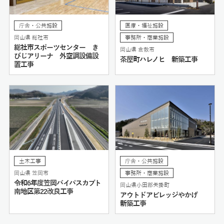
庁舎・公共施設
医療・福祉施設
岡山県 総社市
事務所・商業施設
総社市スポーツセンター き
岡山県 倉敷市
びじアリーナ 外空調設備設
茶屋町ハレノヒ 新築工事
置工事
土木工事
庁舎・公共施設
岡山県 笠岡市
事務所・商業施設
令和6年度笠岡バイパスカブト
岡山県小田郡矢掛町
南地区第22改良工事
アウトドアビレッジやかげ
新築工事