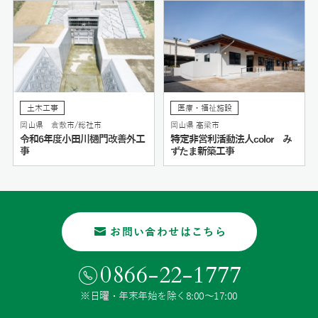
土木工事
医療・福祉施設
岡山県 倉敷市/総社市
岡山県 高梁市
令和6年度小田川樋門改善外工
特定非営利活動法人color み
事
ずたま新築工事
お問い合わせはこちら
0866-22-1777
※日曜・年末年始を除く8:00〜17:00