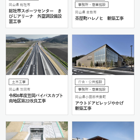
岡山県 総社市
事務所・商業施設
総社市スポーツセンター き
岡山県 倉敷市
びじアリーナ 外空調設備設
茶屋町ハレノヒ 新築工事
置工事
土木工事
庁舎・公共施設
岡山県 笠岡市
事務所・商業施設
令和6年度笠岡バイパスカブト
岡山県小田郡矢掛町
南地区第22改良工事
アウトドアビレッジやかげ
新築工事