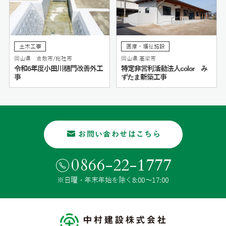
土木工事
医療・福祉施設
岡山県 倉敷市/総社市
岡山県 高梁市
令和6年度小田川樋門改善外工
特定非営利活動法人color み
事
ずたま新築工事
お問い合わせはこちら
0866-22-1777
※日曜・年末年始を除く8:00〜17:00