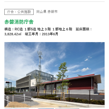
岡山県 赤磐市
庁舎・公共施設
赤磐消防庁舎
構造：RC造 １部S造 地上３階 １部地上６階 延床面積：
3,828.42㎡ 竣工年月：2013年6月