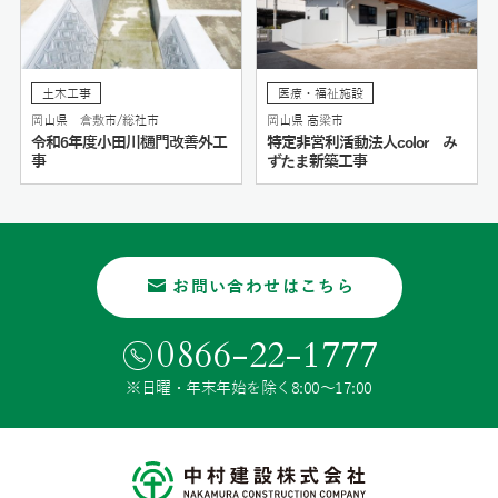
土木工事
医療・福祉施設
岡山県 倉敷市/総社市
岡山県 高梁市
令和6年度小田川樋門改善外工
特定非営利活動法人color み
事
ずたま新築工事
お問い合わせはこちら
0866-22-1777
※日曜・年末年始を除く8:00〜17:00