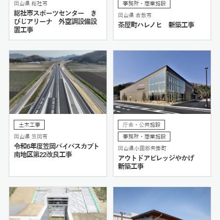
岡山県 総社市
事務所・商業施設
総社市スポーツセンター き
岡山県 倉敷市
びじアリーナ 外空調設備設
茶屋町ハレノヒ 新築工事
置工事
土木工事
庁舎・公共施設
岡山県 笠岡市
事務所・商業施設
令和6年度笠岡バイパスカブト
岡山県小田郡矢掛町
南地区第22改良工事
アウトドアビレッジやかげ
新築工事