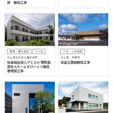
所 新築工事
医療・福祉施設
その他
庁舎・公共施設
岡山県加賀郡吉備中央町
岡山県 井原市
社会福祉法人アミカル 特別養
美星公民館新築工事
護老人ホームきびハイツ職員
寮増築工事