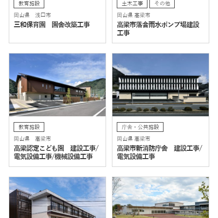
教育施設
土木工事
その他
岡山県 浅口市
岡山県 高梁市
三和保育園 園舎改築工事
高梁市落合雨水ポンプ場建設
工事
教育施設
庁舎・公共施設
岡山県 高梁市
岡山県 高梁市
高梁認定こども園 建設工事/
高梁市新消防庁舎 建設工事/
電気設備工事/機械設備工事
電気設備工事