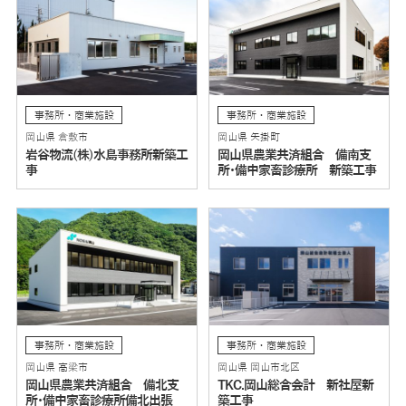
事務所・商業施設
事務所・商業施設
岡山県 倉敷市
岡山県 矢掛町
岩谷物流(株)水島事務所新築工
岡山県農業共済組合 備南支
事
所･備中家畜診療所 新築工事
事務所・商業施設
事務所・商業施設
岡山県 高梁市
岡山県 岡山市北区
岡山県農業共済組合 備北支
TKC.岡山総合会計 新社屋新
所･備中家畜診療所備北出張
築工事