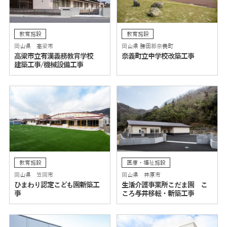
教育施設
教育施設
岡山県 高梁市
岡山県 勝田郡奈義町
高梁市立有漢義務教育学校
奈義町立中学校改築工事
建築工事/機械設備工事
教育施設
医療・福祉施設
岡山県 笠岡市
岡山県 井原市
ひまわり認定こども園新築工
生活介護事業所こだま園 こ
事
ころ与井移転・新築工事