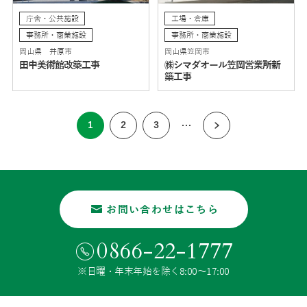
庁舎・公共施設
工場・倉庫
事務所・商業施設
事務所・商業施設
岡山県 井原市
岡山県笠岡市
田中美術館改築工事
㈱シマダオール笠岡営業所新
築工事
...
1
2
3
お問い合わせはこちら
0866-22-1777
※日曜・年末年始を除く8:00〜17:00