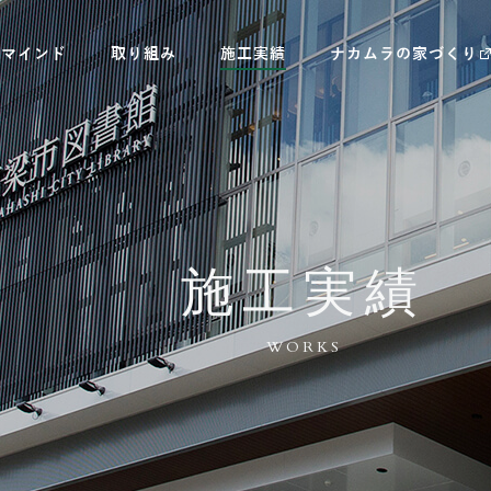
村マインド
取り組み
施工実績
ナカムラの家づくり
施工実績
WORKS