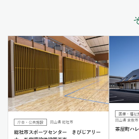
医療・福祉
岡山県 倉敷市
岡山県 総社市
庁舎・公共施設
茶屋町ハ
総社市スポーツセンター きびじアリー