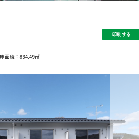
印刷する
面積：834.49㎡