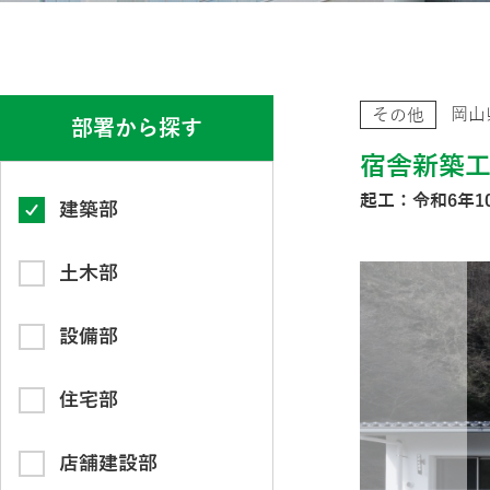
岡山
その他
部署から探す
宿舎新築
起工：令和6年1
建築部
土木部
設備部
住宅部
店舗建設部