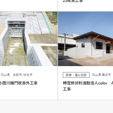
22改良工事
岡山県 倉敷市/総社市
岡山県 高梁市
医療・福祉施設
小田川樋門改善外工事
特定非営利活動法人color
工事