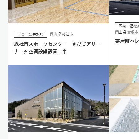
医療・福祉
岡山県 倉敷市
岡山県 総社市
庁舎・公共施設
茶屋町ハ
総社市スポーツセンター きびじアリー
ナ 外空調設備設置工事