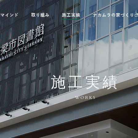
村マインド
取り組み
施工実績
ナカムラの家づくり
施工実績
WORKS