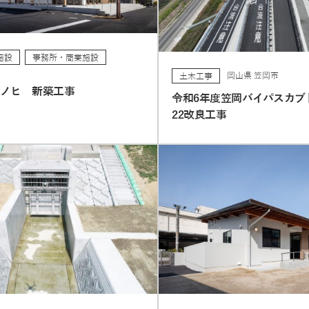
施設
事務所・商業施設
岡山県 笠岡市
土木工事
レノヒ 新築工事
令和6年度笠岡バイパスカブ
22改良工事