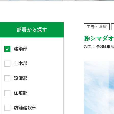
工場・倉庫
部署から探す
㈱シマダ
起工：令和4年5
建築部
土木部
設備部
住宅部
店舗建設部