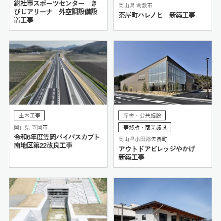
総社市スポーツセンター き
岡山県 倉敷市
びじアリーナ 外空調設備設
茶屋町ハレノヒ 新築工事
置工事
土木工事
庁舎・公共施設
岡山県 笠岡市
事務所・商業施設
令和6年度笠岡バイパスカブト
岡山県小田郡矢掛町
南地区第22改良工事
アウトドアビレッジやかげ
新築工事