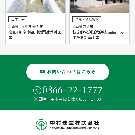
土木工事
医療・福祉施設
岡山県 倉敷市/総社市
岡山県 高梁市
令和6年度小田川樋門改善外工
特定非営利活動法人color み
事
ずたま新築工事
お問い合わせはこちら
0866-22-1777
※日曜・年末年始を除く8:00〜17:00