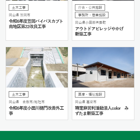
土木工事
庁舎・公共施設
岡山県 笠岡市
事務所・商業施設
令和6年度笠岡バイパスカブト
岡山県小田郡矢掛町
南地区第22改良工事
アウトドアビレッジやかげ
新築工事
土木工事
医療・福祉施設
岡山県 倉敷市/総社市
岡山県 高梁市
令和6年度小田川樋門改善外工
特定非営利活動法人color み
事
ずたま新築工事