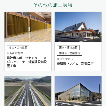
その他の施工実績
庁舎・公共施設
医療・福祉施設
岡山県 総社市
事務所・商業施設
総社市スポーツセンター き
岡山県 倉敷市
びじアリーナ 外空調設備設
茶屋町ハレノヒ 新築工事
置工事