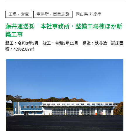
岡山県 井原市
工場・倉庫
事務所・商業施設
藤井運送㈱ 本社事務所・整備工場棟ほか新
築工事
起工：令和3年3月 竣工：令和3年11月 構造：鉄骨造 延床面
積：4,582.87㎡