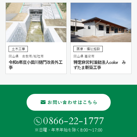
土木工事
医療・福祉施設
岡山県 倉敷市/総社市
岡山県 高梁市
令和6年度小田川樋門改善外工
特定非営利活動法人color み
事
ずたま新築工事
お問い合わせはこちら
0866-22-1777
※日曜・年末年始を除く8:00〜17:00