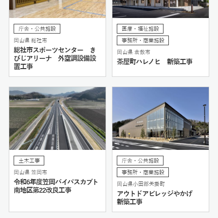
庁舎・公共施設
医療・福祉施設
岡山県 総社市
事務所・商業施設
総社市スポーツセンター き
岡山県 倉敷市
びじアリーナ 外空調設備設
茶屋町ハレノヒ 新築工事
置工事
土木工事
庁舎・公共施設
岡山県 笠岡市
事務所・商業施設
令和6年度笠岡バイパスカブト
岡山県小田郡矢掛町
南地区第22改良工事
アウトドアビレッジやかげ
新築工事