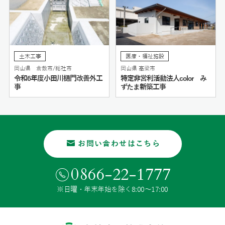
土木工事
医療・福祉施設
岡山県 倉敷市/総社市
岡山県 高梁市
令和6年度小田川樋門改善外工
特定非営利活動法人color み
事
ずたま新築工事
お問い合わせはこちら
0866-22-1777
※日曜・年末年始を除く8:00〜17:00