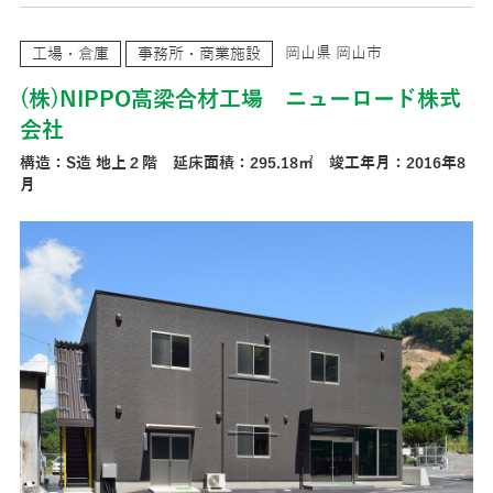
岡山県 岡山市
工場・倉庫
事務所・商業施設
(株)NIPPO高梁合材工場 ニューロード株式
会社
構造：S造 地上２階 延床面積：295.18㎡ 竣工年月：2016年8
月