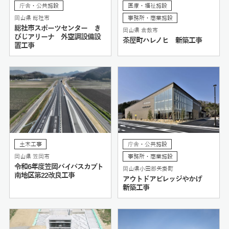
庁舎・公共施設
医療・福祉施設
岡山県 総社市
事務所・商業施設
総社市スポーツセンター き
岡山県 倉敷市
びじアリーナ 外空調設備設
茶屋町ハレノヒ 新築工事
置工事
土木工事
庁舎・公共施設
岡山県 笠岡市
事務所・商業施設
令和6年度笠岡バイパスカブト
岡山県小田郡矢掛町
南地区第22改良工事
アウトドアビレッジやかげ
新築工事