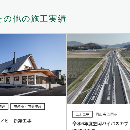
その他の施工実績
施設
事務所・商業施設
岡山県 笠岡市
土木工事
レノヒ 新築工事
令和6年度笠岡バイパスカブ