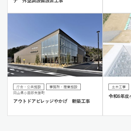
ナ 外空調設備設置工事
庁舎・公共施設
事務所・商業施設
土木工事
岡山県小田郡矢掛町
令和6年度
アウトドアビレッジやかげ 新築工事