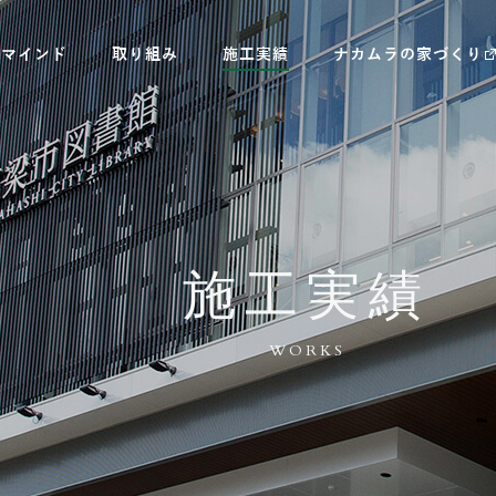
村マインド
取り組み
施工実績
ナカムラの家づくり
施工実績
WORKS