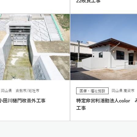
22改良工事
岡山県 倉敷市/総社市
岡山県 高梁市
医療・福祉施設
小田川樋門改善外工事
特定非営利活動法人color
工事