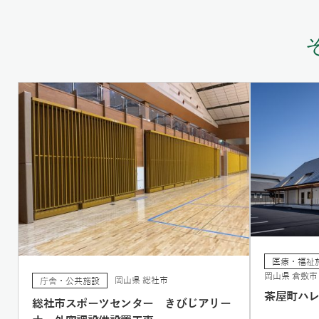
医療・福祉
岡山県 倉敷市
岡山県 総社市
庁舎・公共施設
茶屋町ハ
総社市スポーツセンター きびじアリー