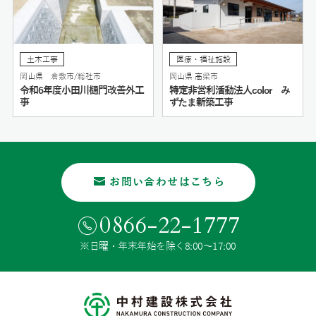
土木工事
医療・福祉施設
岡山県 倉敷市/総社市
岡山県 高梁市
令和6年度小田川樋門改善外工
特定非営利活動法人color み
事
ずたま新築工事
お問い合わせはこちら
0866-22-1777
※日曜・年末年始を除く8:00〜17:00