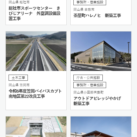
岡山県 総社市
事務所・商業施設
総社市スポーツセンター き
岡山県 倉敷市
びじアリーナ 外空調設備設
茶屋町ハレノヒ 新築工事
置工事
土木工事
庁舎・公共施設
岡山県 笠岡市
事務所・商業施設
令和6年度笠岡バイパスカブト
岡山県小田郡矢掛町
南地区第22改良工事
アウトドアビレッジやかげ
新築工事