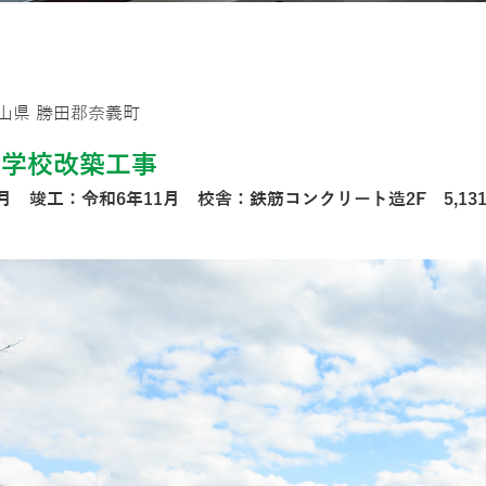
山県 勝田郡奈義町
中学校改築工事
月 竣工：令和6年11月 校舎：鉄筋コンクリート造2F 5,13