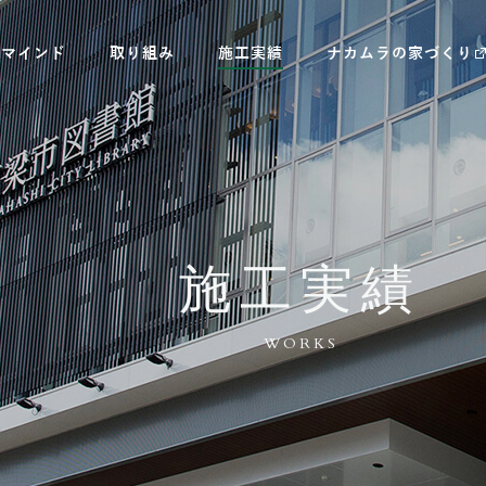
村マインド
取り組み
施工実績
ナカムラの家づくり
施工実績
WORKS