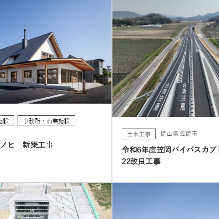
施設
事務所・商業施設
岡山県 笠岡市
土木工事
レノヒ 新築工事
令和6年度笠岡バイパスカブ
22改良工事