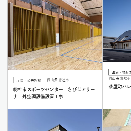
医療・福祉
岡山県 倉敷市
岡山県 総社市
庁舎・公共施設
茶屋町ハ
総社市スポーツセンター きびじアリー
ナ 外空調設備設置工事