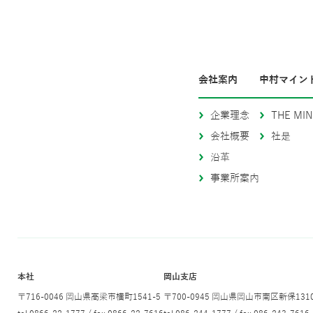
会社案内
中村マイン
企業理念
THE MIN
会社概要
社是
沿革
事業所案内
本社
岡山支店
〒716-0046 岡山県高梁市横町1541-5
〒700-0945 岡山県岡山市南区新保1310