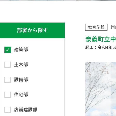
岡
教育施設
部署から探す
奈義町立
起工：令和4年5
建築部
土木部
設備部
住宅部
店舗建設部