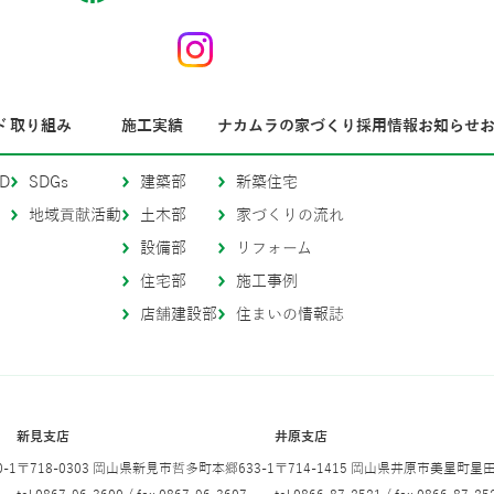
ド
取り組み
施工実績
ナカムラの家づくり
採用情報
お知らせ
D
SDGs
建築部
新築住宅
地域貢献活動
土木部
家づくりの流れ
設備部
リフォーム
住宅部
施工事例
店舗建設部
住まいの情報誌
新見支店
井原支店
-1
〒718-0303 岡山県新見市哲多町本郷633-1
〒714-1415 岡山県井原市美星町星田1